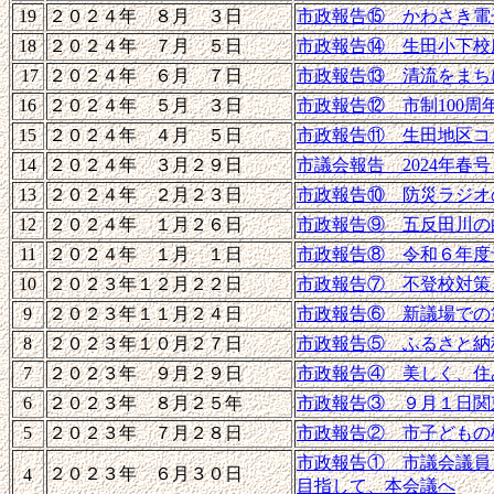
19
２０２４年 ８月 ３日
市政報告⑮ かわさき電
18
２０２４年 ７月 ５日
市政報告⑭ 生田小下校
17
２０２４年 ６月 ７日
市政報告⑬ 清流をまち
16
２０２４年 ５月 ３日
市政報告⑫ 市制100
15
２０２４年 ４月 ５日
市政報告⑪ 生田地区コ
14
２０２４年 ３月２９日
市議会報告 2024年春
13
２０２４年 ２月２３日
市政報告⑩ 防災ラジオ
12
２０２４年 １月２６日
市政報告⑨ 五反田川の
11
２０２４年 １月 １日
市政報告⑧ 令和６年度
10
２０２３年１２月２２日
市政報告⑦ 不登校対策
9
２０２３年１１月２４日
市政報告⑥ 新議場での
8
２０２３年１０月２７日
市政報告⑤ ふるさと納
7
２０２３年 ９月２９日
市政報告④ 美しく、住
6
２０２３年 ８月２５年
市政報告③ ９月１日関
5
２０２３年 ７月２８日
市政報告② 市子どもの
市政報告① 市議会議員
２０２３年 ６月３０日
4
目指して、本会議へ