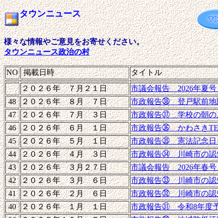
タウンニュース
様々な情報やご意見をお寄せください。
タウンニュース政治の村
NO
掲載日時
タイトル
２０２６年 ７月２１日
市議会報告 2026年夏
48
２０２６年 ８月 ７日
市政報告㊳ 登戸駅前地
47
２０２６年 ７月 ３日
市政報告㊲ 学校の朝の
46
２０２６年 ６月 １日
市政報告㊱ かわさきTE
45
２０２６年 ５月 １日
市政報告㉟ 憲法記念日
44
２０２６年 ４月 ３日
市政報告㉞ 川崎市の認
43
２０２６年 ３月２７日
市議会報告 2026年春
42
２０２６年 ３月 ６日
市政報告㉝ 川崎市の認
41
２０２６年 ２月 ６日
市政報告㉜ 川崎市の認
40
２０２６年 １月 １日
市政報告㉛ 令和
8
年度