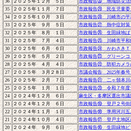
36
２０２５年１２月 ５日
市政報告㉚ 地域防災活
35
２０２５年１１月 ７日
市政報告㉙ 民生児童委
34
２０２５年１０月 ３日
市政報告㉘ 川崎市の平
33
２０２５年 ９月 ５日
市政報告㉗ 熱中症対策
32
２０２５年 ８月 １日
市政報告㉖ 生田緑地ば
31
２０２５年 ７月 ４日
市政報告㉕ 川崎市平和
30
２０２５年 ６月 ６日
市政報告㉔ かわさきＴ
29
２０２５年 ５月 ２日
市政報告㉓ グリーンコ
28
２０２５年 ４月 ４日
市政報告㉒ 防犯カメラ
27
２０２５年 ３月２８日
市議会報告 2025年春
26
２０２５年 ２月 ７日
市政報告㉑ 二ヶ領本川
25
２０２５年 １月 １日
市政報告⑳ 令和７年度
24
２０２４年１２月 ６日
麻生区・多摩区選出市議団
23
２０２４年１２月 ６日
市政報告⑲ 登戸２号街
22
２０２４年１１月 １日
市政報告⑱ 準用河川五
21
２０２４年１０月 ４日
市政報告⑰ 登戸土地区
20
２０２４年 ９月 ６日
市政報告⑯ 生田緑地ビ